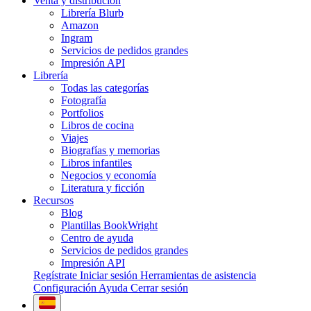
Venta y distribución
Librería Blurb
Amazon
Ingram
Servicios de pedidos grandes
Impresión API
Librería
Todas las categorías
Fotografía
Portfolios
Libros de cocina
Viajes
Biografías y memorias
Libros infantiles
Negocios y economía
Literatura y ficción
Recursos
Blog
Plantillas BookWright
Centro de ayuda
Servicios de pedidos grandes
Impresión API
Regístrate
Iniciar sesión
Herramientas de asistencia
Configuración
Ayuda
Cerrar sesión