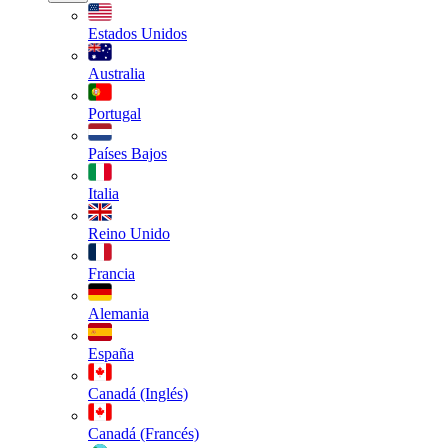
Estados Unidos
Australia
Portugal
Países Bajos
Italia
Reino Unido
Francia
Alemania
España
Canadá (Inglés)
Canadá (Francés)