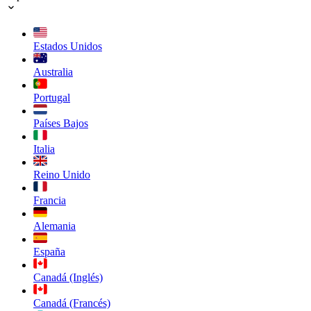
Estados Unidos
Australia
Portugal
Países Bajos
Italia
Reino Unido
Francia
Alemania
España
Canadá (Inglés)
Canadá (Francés)