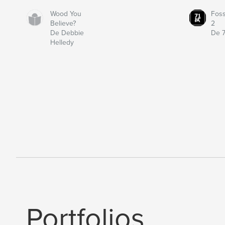
Wood You
Fos
Believe?
2
De Debbie
De 7
Helledy
Portfolios