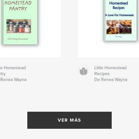
tle Homestead
Little Homestead
try
Recipes
 Renea Wayna
De Renea Wayna
VER MÁS