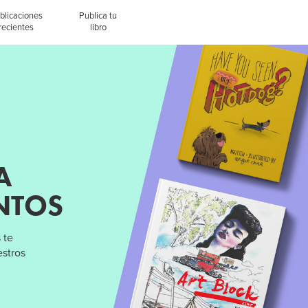
blicaciones
Publica tu
recientes
libro
A
NTOS
 te
estros