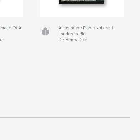
grimage Of A
A Lap of the Planet volume 1
London to Rio
ke
De Henry Dale