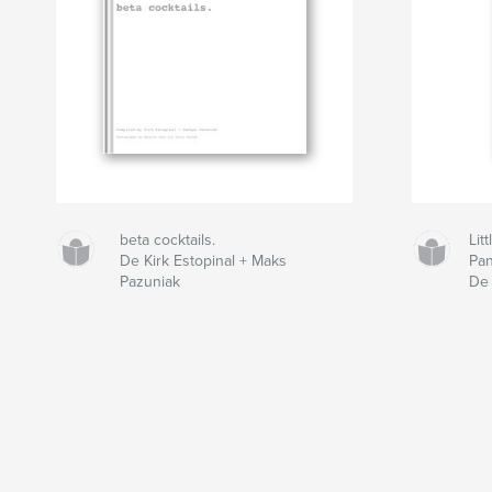
beta cocktails.
Lit
De Kirk Estopinal + Maks
Pan
Pazuniak
De