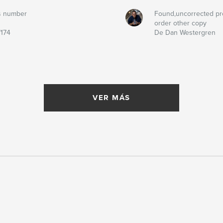
s number
Found,uncorrected pr
order other copy
174
De Dan Westergren
VER MÁS