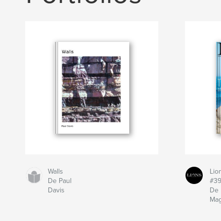
Walls
Lio
De Paul
#3
Davis
De 
Mag