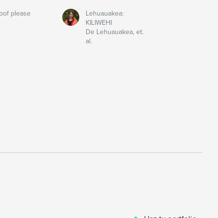
oof please
Lehuauakea:
KILIWEHI
De Lehuauakea, et.
al.