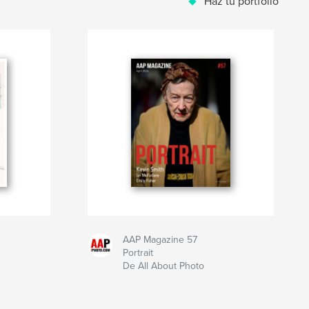
Haz tu portfolio
AAP Magazine 57
Portrait
De All About Photo