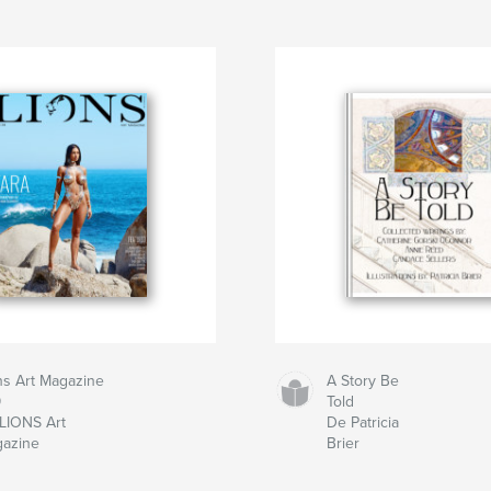
ns Art Magazine
A Story Be
9
Told
LIONS Art
De Patricia
azine
Brier