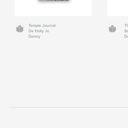
Temple Journal
Th
De Holly Jo
S
Denny
D