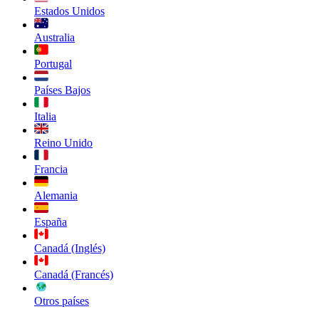
Estados Unidos
Australia
Portugal
Países Bajos
Italia
Reino Unido
Francia
Alemania
España
Canadá (Inglés)
Canadá (Francés)
Otros países