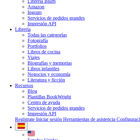
Librería Blurb
Amazon
Ingram
Servicios de pedidos grandes
Impresión API
Librería
Todas las categorías
Fotografía
Portfolios
Libros de cocina
Viajes
Biografías y memorias
Libros infantiles
Negocios y economía
Literatura y ficción
Recursos
Blog
Plantillas BookWright
Centro de ayuda
Servicios de pedidos grandes
Impresión API
Regístrate
Iniciar sesión
Herramientas de asistencia
Configurac