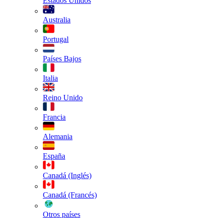
Estados Unidos
Australia
Portugal
Países Bajos
Italia
Reino Unido
Francia
Alemania
España
Canadá (Inglés)
Canadá (Francés)
Otros países