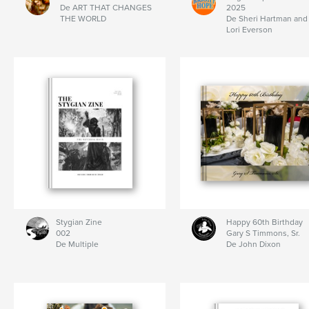
De ART THAT CHANGES
2025
THE WORLD
De Sheri Hartman and
Lori Everson
Stygian Zine
Happy 60th Birthday
002
Gary S Timmons, Sr.
De Multiple
De John Dixon