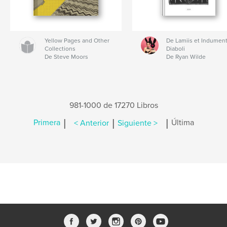
Yellow Pages and Other
De Lamiis et Indument
Collections
Diaboli
De Steve Moors
De Ryan Wilde
981-1000 de 17270 Libros
|
|
|
Primera
< Anterior
Siguiente >
Última