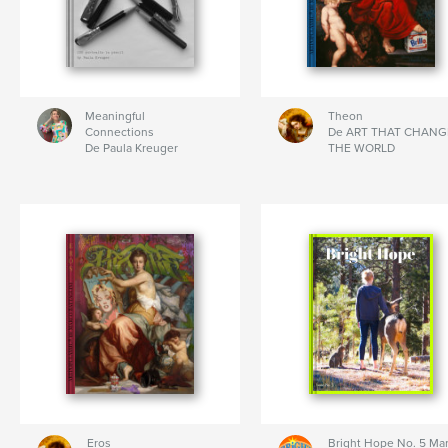
Meaningful
Theon
Connections
De ART THAT CHANG
De Paula Kreuger
THE WORLD
Eros
Bright Hope No. 5 Ma