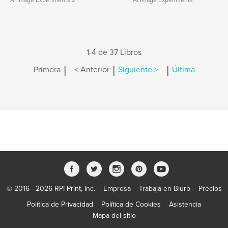
AI Image Experiments 2
AI Image Experiments
1-4 de 37 Libros
|
|
|
Primera
< Anterior
Siguiente >
Última
© 2016 - 2026 RPI Print, Inc.
Empresa
Trabaja en Blurb
Precios
Política de Privacidad
Política de Cookies
Asistencia
Mapa del sitio