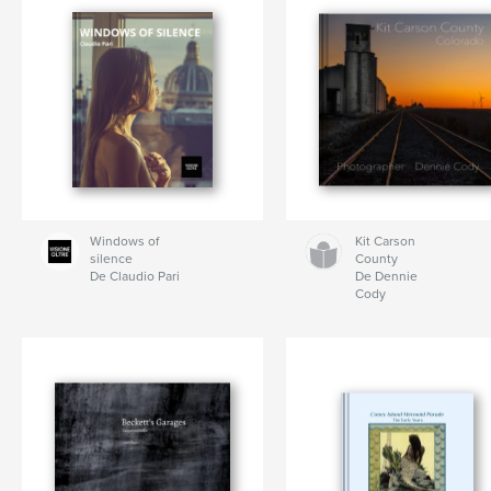
Windows of
Kit Carson
silence
County
De Claudio Pari
De Dennie
Cody