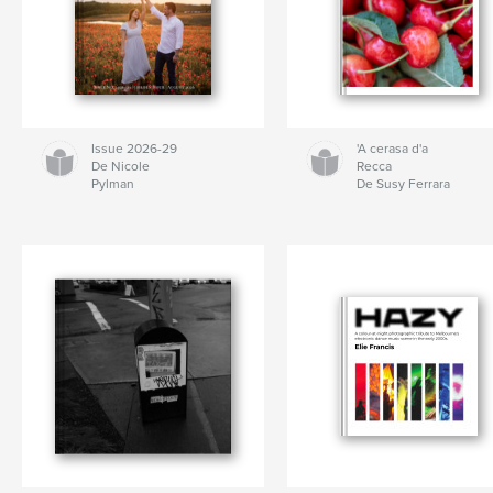
Issue 2026-29
'A cerasa d'a
De Nicole
Recca
Pylman
De Susy Ferrara