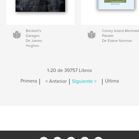
Beckett's
Coney Island Mermai
Garages
Parade
De James
De Elaine Norman
Hughes
1-20 de 39757 Libros
|
|
|
Primera
< Anterior
Siguiente >
Última