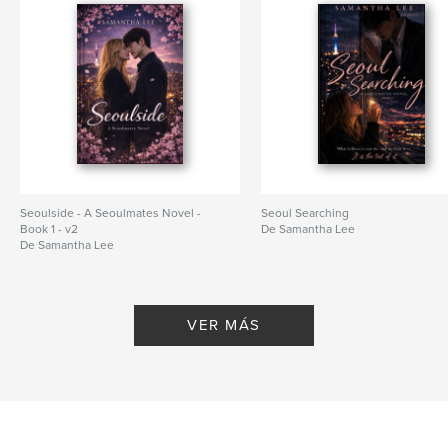
Seoulside - A Seoulmates Novel -
Seoul Searching
Book 1 - v2
De Samantha Lee
De Samantha Lee
VER MÁS