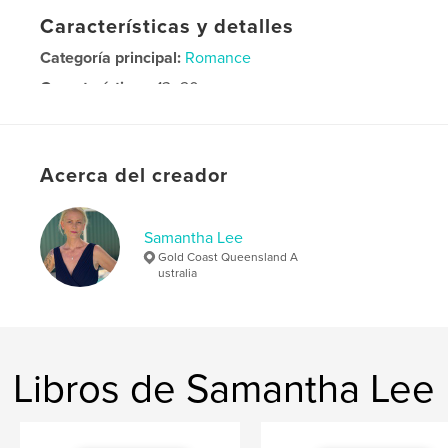
Características y detalles
Categoría principal:
Romance
Características:
13×20 cm
N.º de páginas:
192
Fecha de publicación:
nov. 21, 2013
Idioma
English
Acerca del creador
Palabras clave
New Beginnings - Fan Fiction
Samantha Lee
Gold Coast Queensland A
ustralia
Libros de Samantha Lee