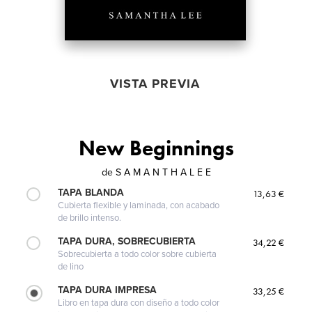
VISTA PREVIA
New Beginnings
de
S A M A N T H A L E E
TAPA BLANDA
13,63 €
Cubierta flexible y laminada, con acabado
de brillo intenso.
TAPA DURA, SOBRECUBIERTA
34,22 €
Sobrecubierta a todo color sobre cubierta
de lino
TAPA DURA IMPRESA
33,25 €
Libro en tapa dura con diseño a todo color