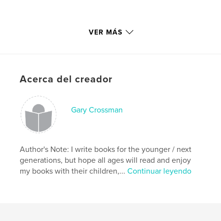
With that in mind;
VER MÁS
Please Read & Enjoy!
Acerca del creador
Características y detalles
Gary Crossman
Categoría principal:
Libros para niños
Características:
Cuadrado pequeño, 18×18 cm
N.º de páginas:
22
Author's Note: I write books for the younger / next
Fecha de publicación:
jun. 30, 2011
generations, but hope all ages will read and enjoy
Palabras clave
my books with their children,...
Continuar leyendo
,
,
,
,
snake
creature
mythology
cockatrice
,
basilisk
serpent