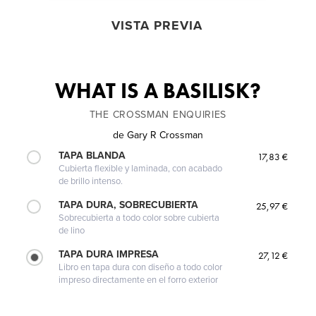
VISTA PREVIA
WHAT IS A BASILISK?
THE CROSSMAN ENQUIRIES
de
Gary R Crossman
TAPA BLANDA
17,83 €
Cubierta flexible y laminada, con acabado
de brillo intenso.
TAPA DURA, SOBRECUBIERTA
25,97 €
Sobrecubierta a todo color sobre cubierta
de lino
TAPA DURA IMPRESA
27,12 €
Libro en tapa dura con diseño a todo color
impreso directamente en el forro exterior