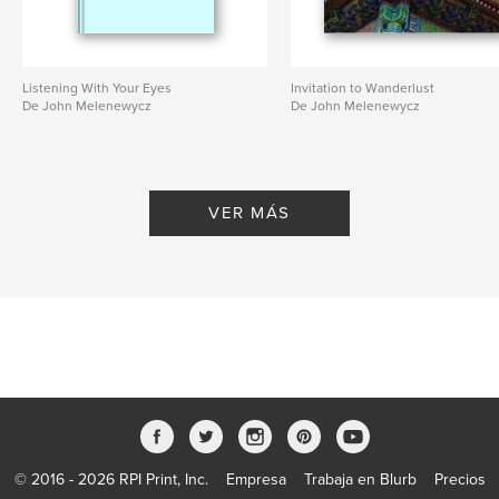
Listening With Your Eyes
Invitation to Wanderlust
De John Melenewycz
De John Melenewycz
VER MÁS
© 2016 - 2026 RPI Print, Inc.
Empresa
Trabaja en Blurb
Precios