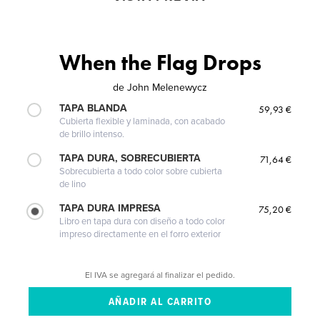
When the Flag Drops
de
John Melenewycz
TAPA BLANDA
59,93 €
Cubierta flexible y laminada, con acabado
de brillo intenso.
TAPA DURA, SOBRECUBIERTA
71,64 €
Sobrecubierta a todo color sobre cubierta
de lino
TAPA DURA IMPRESA
75,20 €
Libro en tapa dura con diseño a todo color
impreso directamente en el forro exterior
El IVA se agregará al finalizar el pedido.