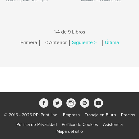
Listening With Your Eyes
Invitation to Wanderlust
1-4 de 9 Libros
|
|
|
Primera
< Anterior
Siguiente >
Última
© 2016 - 2026 RPI Print, Inc.
Empresa
Trabaja en Blurb
Precios
Política de Privacidad
Política de Cookies
Asistencia
Mapa del sitio