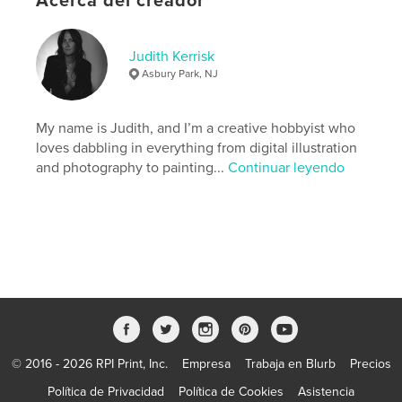
Acerca del creador
ISBN
Tapa blanda: 9798240558634
Fecha de publicación:
may. 06, 2026
Judith Kerrisk
Asbury Park, NJ
Idioma
English
Palabras clave
My name is Judith, and I’m a creative hobbyist who
,
,
cocktail
recipe
cocktail book
loves dabbling in everything from digital illustration
and photography to painting...
Continuar leyendo
© 2016 - 2026 RPI Print, Inc.
Empresa
Trabaja en Blurb
Precios
Política de Privacidad
Política de Cookies
Asistencia