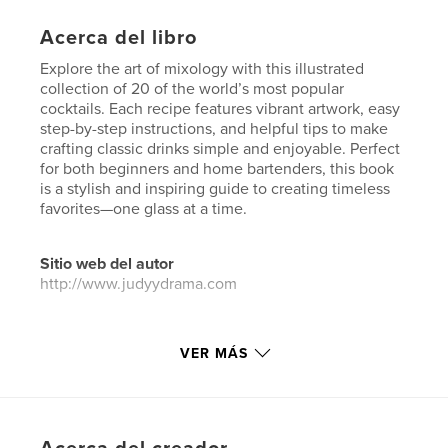
Acerca del libro
Explore the art of mixology with this illustrated
collection of 20 of the world’s most popular
cocktails. Each recipe features vibrant artwork, easy
step-by-step instructions, and helpful tips to make
crafting classic drinks simple and enjoyable. Perfect
for both beginners and home bartenders, this book
is a stylish and inspiring guide to creating timeless
favorites—one glass at a time.
Sitio web del autor
http://www.judyydrama.com
Características y detalles
VER MÁS
Categoría principal:
Cocina
Características:
13×20 cm
N.º de páginas:
44