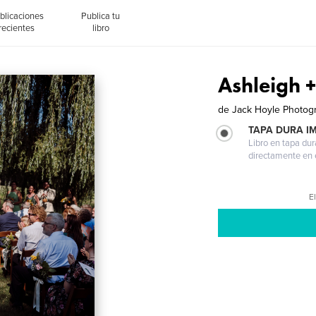
blicaciones
Publica tu
recientes
libro
Ashleigh +
de
Jack Hoyle Photog
TAPA DURA I
Libro en tapa dur
directamente en e
El