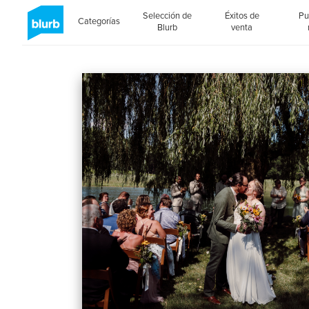
Selección de
Éxitos de
Pu
Categorías
Blurb
venta