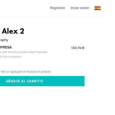
Regístrate
Iniciar sesión
 Alex 2
raphy
MPRESA
100,94 €
a con diseño a todo color impreso
l forro exterior
 IVA se agregará al finalizar el pedido.