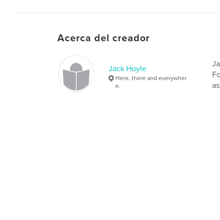
Acerca del creador
Ja
Jack Hoyle
Fo
Here, there and everywher
as
e.