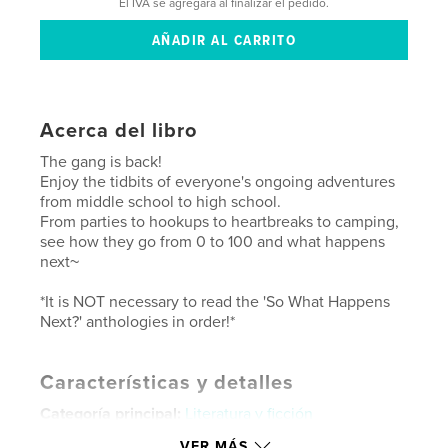
El IVA se agregará al finalizar el pedido.
Acerca del libro
The gang is back!
Enjoy the tidbits of everyone's ongoing adventures
from middle school to high school.
From parties to hookups to heartbreaks to camping,
see how they go from 0 to 100 and what happens
next~
*It is NOT necessary to read the 'So What Happens
Next?' anthologies in order!*
Características y detalles
Categoría principal:
Literatura y ficción
Categorías adicionales
Romance
,
Humor
VER MÁS