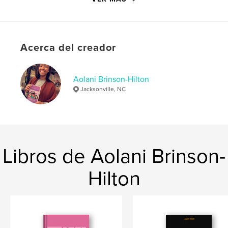
Características:
13×20 cm
N.º de páginas:
204
ISBN
Acerca del creador
Tapa blanda: 9798347415755
Fecha de publicación:
nov. 16, 2025
Idioma
English
Aolani Brinson-Hilton
Jacksonville, NC
Palabras clave
,
,
,
,
fiction
teen
drama
humor
love
Libros de Aolani Brinson-
Hilton