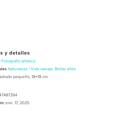
s y detalles
:
Fotografía artística
ales
Naturaleza / Vida salvaje
,
Bellas artes
adrado pequeño, 18×18 cm
347487264
ón:
ene. 17, 2025