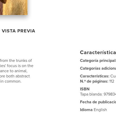
VISTA PREVIA
Característica
from the trunks of
Categoría principal
ies' focus is on the
Categorías adicion
ance to animal,
re both abstract
Características:
Cu
t in common.
N.º de páginas:
112
ISBN
Tapa blanda: 9798
Fecha de publicaci
Idioma
English