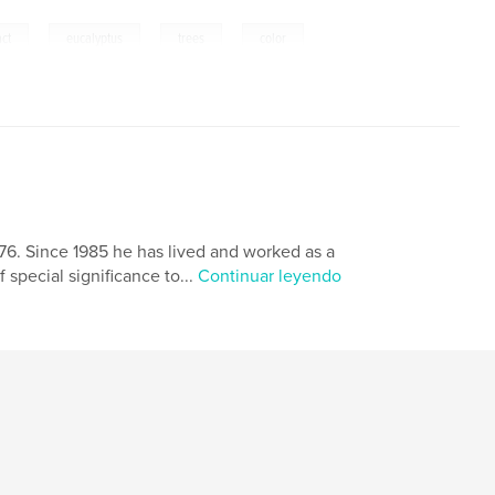
,
,
,
act
eucalyptus
trees
color
976. Since 1985 he has lived and worked as a
 special significance to...
Continuar leyendo