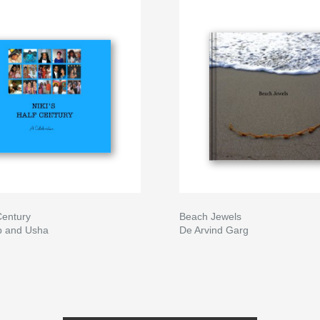
 Century
Beach Jewels
p and Usha
De Arvind Garg