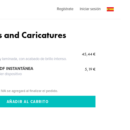
Regístrate
Iniciar sesión
s and Caricatures
45,44 €
 y laminada, con acabado de brillo intenso.
PDF INSTANTÁNEA
5,19 €
ier dispositivo
 IVA se agregará al finalizar el pedido.