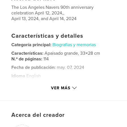
The Los Angeles Navers 90th anniversary
celebration April 12, 2024,,
April 13, 2024, and April 14, 2024
Características y detalles
Categoría principal:
Biografías y memorias
Características:
Apaisado grande, 33×28 cm
N.º de páginas:
114
Fecha de publicación:
may. 07, 2024
Idioma
English
Palabras clave
VER MÁS
,
,
,
,
2024
club
Naver
Angeles
Los
Acerca del creador