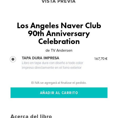
VISTA PREVIA
Los Angeles Naver Club
90th Anniversary
Celebration
de
TV Andersen
TAPA DURA IMPRESA
167,70 €
Libro en tapa dura con diseño a todo color
impreso directamente en el forro exterior
El IVA se agregará al finalizar el pedido.
Acerca del libro