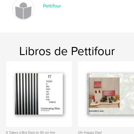
Pettifour
Libros de Pettifour
It Takes a Big Dog to Sit on the
Oh Happy Day!