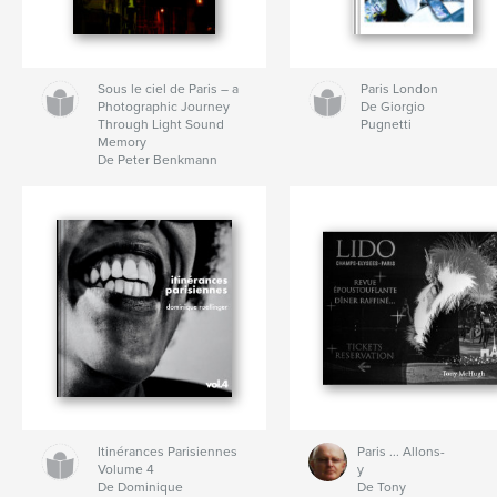
Sous le ciel de Paris – a
Paris London
Photographic Journey
De Giorgio
Through Light Sound
Pugnetti
Memory
De Peter Benkmann
Itinérances Parisiennes
Paris ... Allons-
Volume 4
y
De Dominique
De Tony