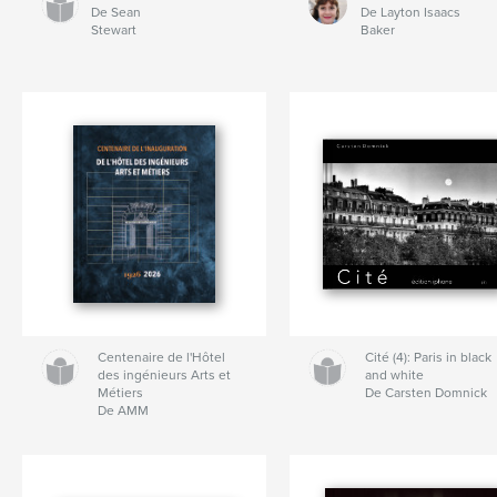
De Sean
De Layton Isaacs
Stewart
Baker
Centenaire de l'Hôtel
Cité (4): Paris in black
des ingénieurs Arts et
and white
Métiers
De Carsten Domnick
De AMM