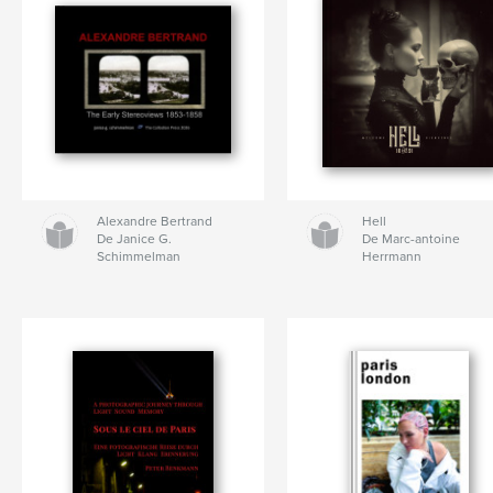
Alexandre Bertrand
Hell
De Janice G.
De Marc-antoine
Schimmelman
Herrmann