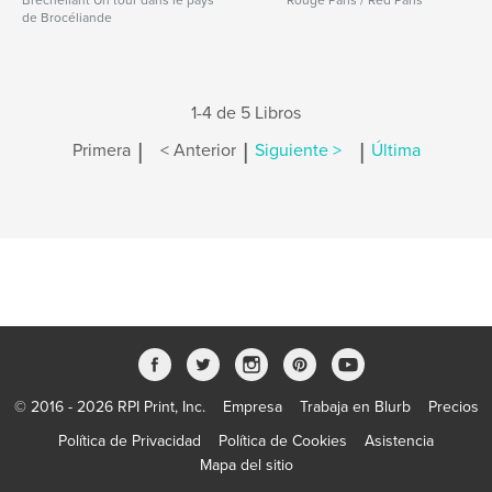
Brecheliant Un tour dans le pays
Rouge Paris / Red Paris
de Brocéliande
1-4 de 5 Libros
|
|
|
Primera
< Anterior
Siguiente >
Última
© 2016 - 2026 RPI Print, Inc.
Empresa
Trabaja en Blurb
Precios
Política de Privacidad
Política de Cookies
Asistencia
Mapa del sitio