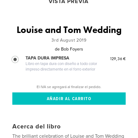
VISTA PREVIA
Louise and Tom Wedding
3rd August 2019
de
Bob Foyers
TAPA DURA IMPRESA
129,36 €
Libro en tapa dura con diseño a todo color
impreso directamente en el forro exterior
El IVA se agregará al finalizar el pedido.
Acerca del libro
The brilliant celebration of Louise and Tom Wedding