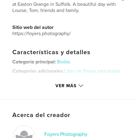
at Easton Grange in Suffolk. A beautiful day with
Louise, Tom, friends and family.
Sitio web del autor
https://foyers.photography/
Características y detalles
Categoría principal:
Bodas
Categorías adicionales
Libro de firmas para bodas
Características:
Apaisado grande, 33×28 cm
VER MÁS
N.º de páginas:
44
Fecha de publicación:
feb. 24, 2020
Idioma
English
Palabras clave
Acerca del creador
,
,
Easton Grange
Suffolk
wedding
Foyers Photography