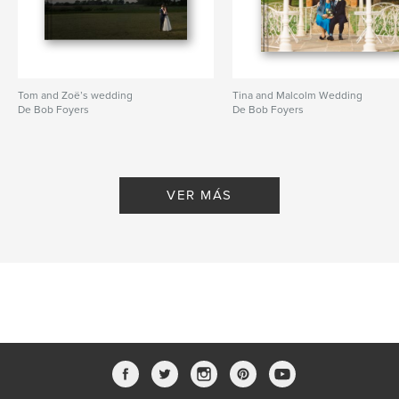
Tom and Zoë’s wedding
Tina and Malcolm Wedding
De Bob Foyers
De Bob Foyers
VER MÁS