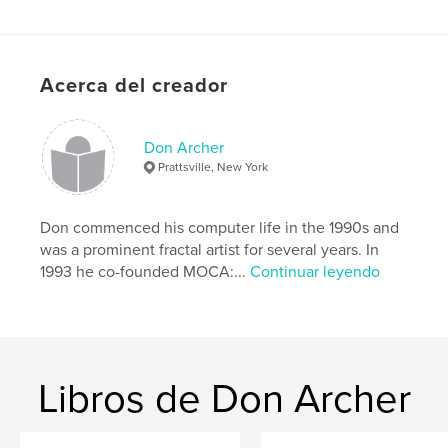
Características y detalles
Categoría principal:
Libros de arte y fotografía
Características:
Apaisado estándar, 25×20 cm
Acerca del creador
N.º de páginas:
74
Fecha de publicación:
feb. 10, 2020
Don Archer
Idioma
English
Prattsville, New York
Palabras clave
,
digital art
computer art
Don commenced his computer life in the 1990s and
was a prominent fractal artist for several years. In
1993 he co-founded MOCA:...
Continuar leyendo
Libros de Don Archer