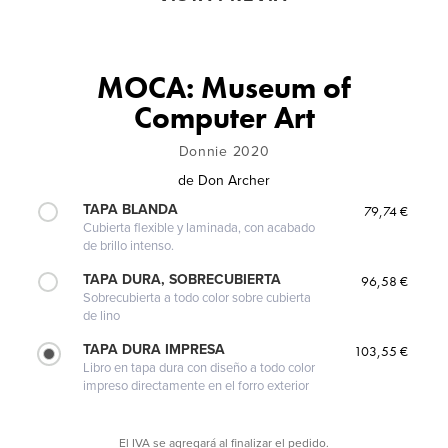
MOCA: Museum of
Computer Art
Donnie 2020
de
Don Archer
TAPA BLANDA
79,74 €
Cubierta flexible y laminada, con acabado
de brillo intenso.
TAPA DURA, SOBRECUBIERTA
96,58 €
Sobrecubierta a todo color sobre cubierta
de lino
TAPA DURA IMPRESA
103,55 €
Libro en tapa dura con diseño a todo color
impreso directamente en el forro exterior
El IVA se agregará al finalizar el pedido.