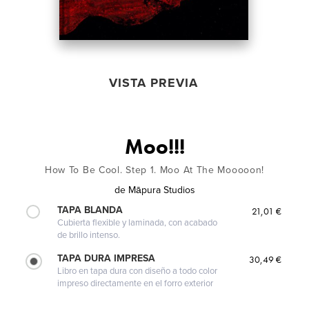
VISTA PREVIA
Moo!!!
How To Be Cool. Step 1. Moo At The Mooooon!
de
Māpura Studios
TAPA BLANDA
21,01 €
Cubierta flexible y laminada, con acabado
de brillo intenso.
TAPA DURA IMPRESA
30,49 €
Libro en tapa dura con diseño a todo color
impreso directamente en el forro exterior