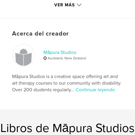
VER MÁS
N.º de páginas:
120
ISBN
Tapa blanda: 9781714405770
Tapa dura impresa: 9781714405763
Acerca del creador
Fecha de publicación:
feb. 09, 2020
Idioma
English
Māpura Studios
Auckland, New Zealand
Māpura Studios is a creative space offering art and
art therapy courses to our community with disability.
Over 200 students regularly...
Continuar leyendo
Libros de Māpura Studios