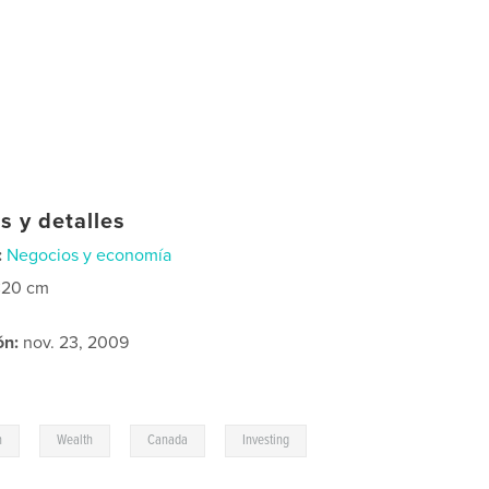
s y detalles
:
Negocios y economía
×20 cm
ón:
nov. 23, 2009
,
,
,
h
Wealth
Canada
Investing