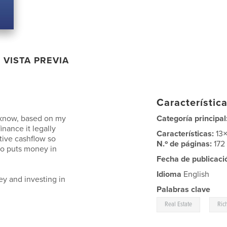
VISTA PREVIA
Característica
o know, based on my
Categoría principal
inance it legally
Características:
13
tive cashflow so
N.º de páginas:
172
lso puts money in
Fecha de publicaci
Idioma
English
y and investing in
Palabras clave
,
Real Estate
Ric