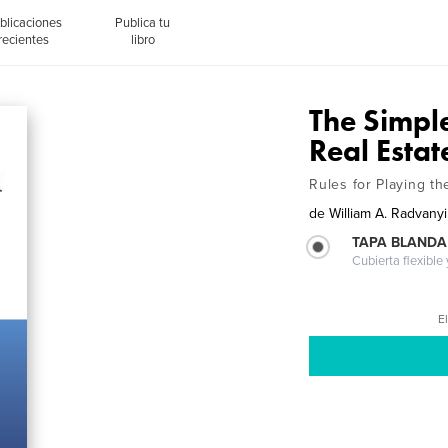
blicaciones
Publica tu
recientes
libro
The Simpl
Real Estat
Rules for Playing t
de
William A. Radvanyi
TAPA BLANDA
Cubierta flexible
El