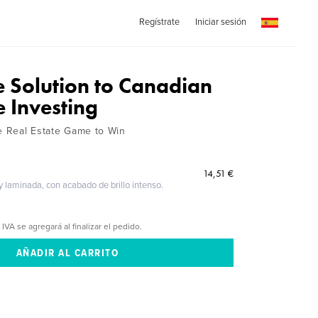
Regístrate
Iniciar sesión
e Solution to Canadian
e Investing
he Real Estate Game to Win
14,51 €
 y laminada, con acabado de brillo intenso.
 IVA se agregará al finalizar el pedido.