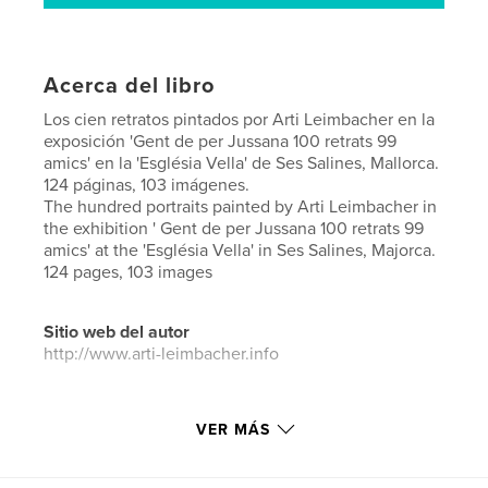
Acerca del libro
Los cien retratos pintados por Arti Leimbacher en la
exposición 'Gent de per Jussana 100 retrats 99
amics' en la 'Església Vella' de Ses Salines, Mallorca.
124 páginas, 103 imágenes.
The hundred portraits painted by Arti Leimbacher in
the exhibition ' Gent de per Jussana 100 retrats 99
amics' at the 'Església Vella' in Ses Salines, Majorca.
124 pages, 103 images
Sitio web del autor
http://www.arti-leimbacher.info
Características y detalles
VER MÁS
Categoría principal:
Bellas artes
Características:
Vertical estándar, 20×25 cm