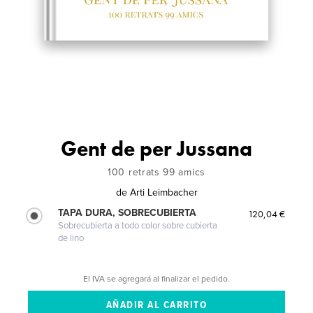
Gent de per Jussana
100 retrats 99 amics
de
Arti Leimbacher
TAPA DURA, SOBRECUBIERTA
120,04 €
Sobrecubierta a todo color sobre cubierta
de lino
El IVA se agregará al finalizar el pedido.