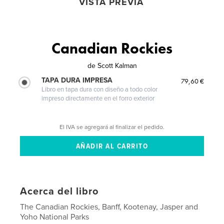
VISTA PREVIA
Canadian Rockies
de
Scott Kalman
TAPA DURA IMPRESA
79,60 €
Libro en tapa dura con diseño a todo color
impreso directamente en el forro exterior
El IVA se agregará al finalizar el pedido.
Acerca del libro
The Canadian Rockies, Banff, Kootenay, Jasper and
Yoho National Parks