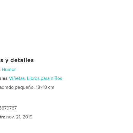
s y detalles
:
Humor
ales
Viñetas
,
Libros para niños
adrado pequeño, 18×18 cm
15679767
ón:
nov. 21, 2019