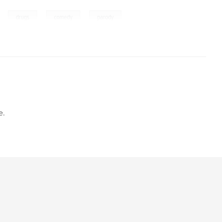
,
,
,
,
drugs
comedy
parody
e.