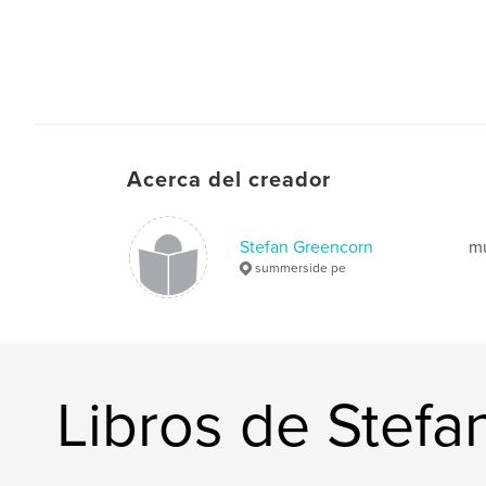
Acerca del creador
Stefan Greencorn
mu
summerside pe
Libros de Stef