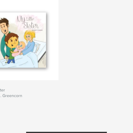
ster
R. Greencorn