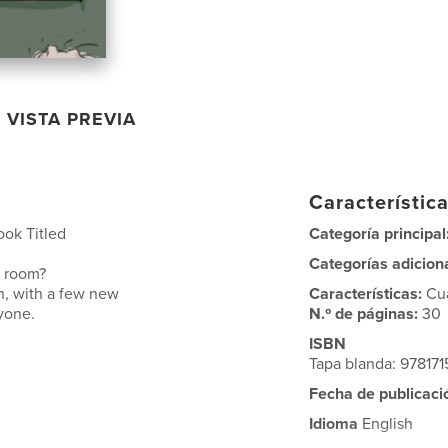
VISTA PREVIA
Característica
ook Titled
Categoría principal
Categorías adicion
n room?
wn, with a few new
Características:
Cu
ryone.
N.º de páginas:
30
ISBN
Tapa blanda: 97817
Fecha de publicaci
Idioma
English