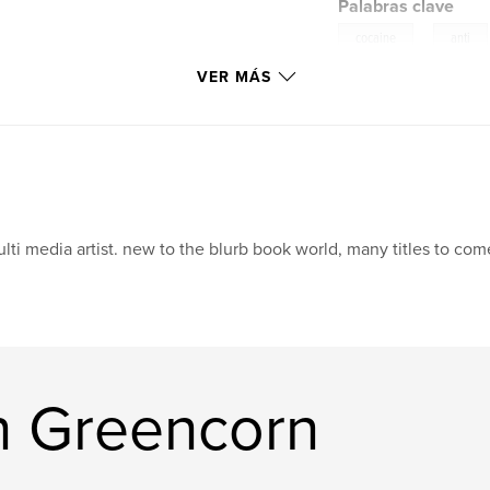
Palabras clave
,
cocaine
anti
VER MÁS
crack
lti media artist. new to the blurb book world, many titles to com
an Greencorn