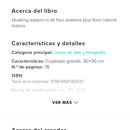
Acerca del libro
Quaking aspens in all four seasons plus their natural
history.
Características y detalles
Categoría principal:
Libros de arte y fotografía
Características:
Cuadrado grande, 30×30 cm
N.º de páginas:
78
ISBN
Tapa dura impresa: 9780464561200
Fecha de publicación:
nov. 20, 2019
Idioma
English
VER MÁS
Palabras clave
Quakies