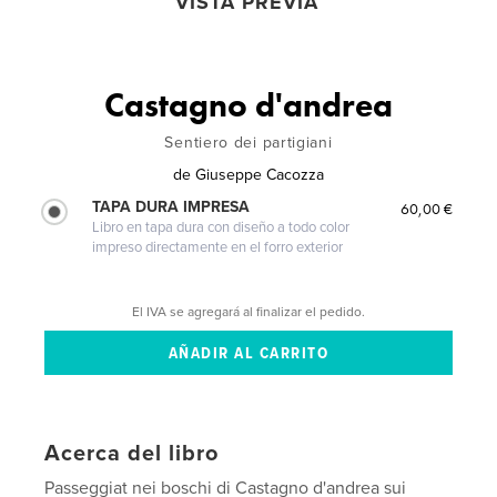
VISTA PREVIA
Castagno d'andrea
Sentiero dei partigiani
de
Giuseppe Cacozza
TAPA DURA IMPRESA
60,00 €
Libro en tapa dura con diseño a todo color
impreso directamente en el forro exterior
El IVA se agregará al finalizar el pedido.
Acerca del libro
Passeggiat nei boschi di Castagno d'andrea sui