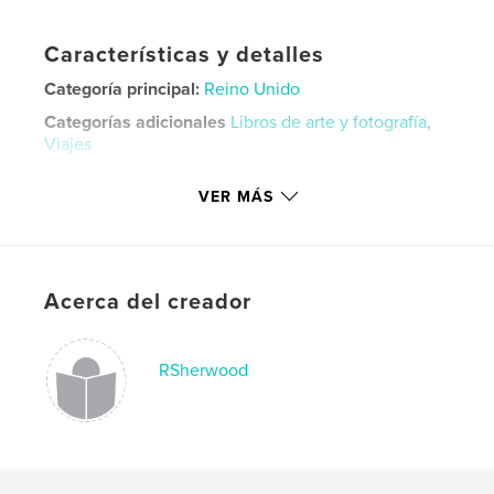
Características y detalles
Categoría principal:
Reino Unido
Categorías adicionales
Libros de arte y fotografía
,
Viajes
Características:
Apaisado estándar, 25×20 cm
VER MÁS
N.º de páginas:
36
ISBN
Tapa dura impresa: 9798211666511
Tapa dura, sobrecubierta: 9798211666528
Acerca del creador
Tapa blanda: 9798211666535
Fecha de publicación:
oct. 26, 2019
RSherwood
Idioma
English
Palabras clave
,
,
,
,
,
33202
gala
diesel
wight
of