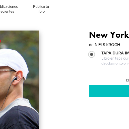
blicaciones
Publica tu
recientes
libro
New York
de
NIELS KROGH
TAPA DURA I
Libro en tapa dur
directamente en e
El