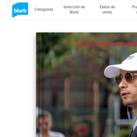
Selección de
Éxitos de
Pu
Categorías
Blurb
venta