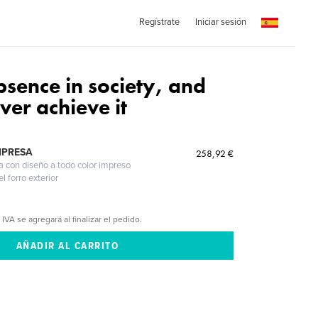
Regístrate
Iniciar sesión
absence in society, and
ever achieve it
MPRESA
258,92 €
a con diseño a todo color impreso
l forro exterior
 IVA se agregará al finalizar el pedido.