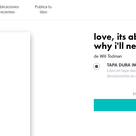
blicaciones
Publica tu
recientes
libro
love, its 
why i'll n
de
Will Todman
TAPA DURA I
Libro en tapa dur
directamente en e
El