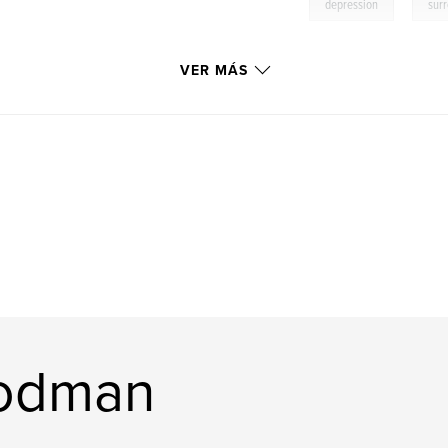
,
depression
surr
VER MÁS
Todman