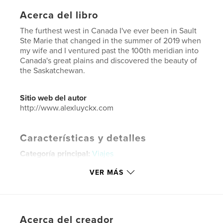
Acerca del libro
The furthest west in Canada I've ever been in Sault
Ste Marie that changed in the summer of 2019 when
my wife and I ventured past the 100th meridian into
Canada's great plains and discovered the beauty of
the Saskatchewan.
Sitio web del autor
http://www.alexluyckx.com
Características y detalles
Categoría principal:
Viajes
Categorías adicionales
Canadá
,
Libros de arte y
VER MÁS
fotografía
Características:
Carta de EE. UU., 22×28 cm
N.º de páginas:
20
Fecha de publicación:
jul. 22, 2019
Acerca del creador