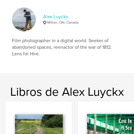
Idioma
English
Palabras clave
Alex Luyckx
Milton, ON, Canada
,
,
,
photography
travel
canada
saskatchewan
Film photographer in a digital world. Seeker of
abandoned spaces, reenactor of the war of 1812.
Lens for Hire.
Libros de Alex Luyckx