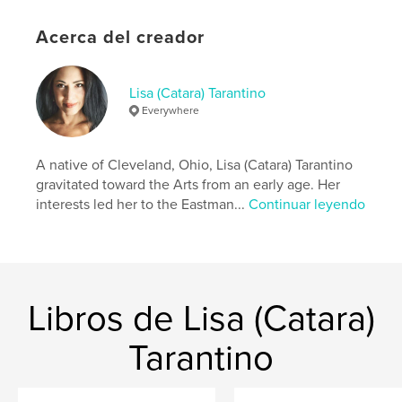
Idioma
English
Acerca del creador
Palabras clave
,
,
,
auto
photography
motorcycle
Lisa (Catara) Tarantino
Everywhere
,
automotive
cars
A native of Cleveland, Ohio, Lisa (Catara) Tarantino
gravitated toward the Arts from an early age. Her
interests led her to the Eastman...
Continuar leyendo
Libros de Lisa (Catara)
Tarantino