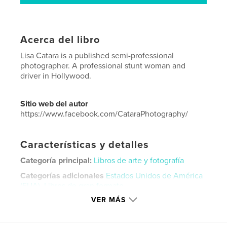
Acerca del libro
Lisa Catara is a published semi-professional
photographer. A professional stunt woman and
driver in Hollywood.
Sitio web del autor
https://www.facebook.com/CataraPhotography/
Características y detalles
Categoría principal:
Libros de arte y fotografía
Categorías adicionales
Estados Unidos de América
(EUA)
,
Libros de gran formato
VER MÁS
Características:
Vertical estándar, 20×25 cm
N.º de páginas:
222
Fecha de publicación:
may. 29, 2019