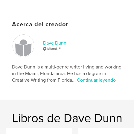
ISBN
Tapa blanda: 9780368772474
Tapa dura, sobrecubierta: 9780368772467
Acerca del creador
Fecha de publicación:
may. 10, 2019
Idioma
English
Dave Dunn
Miami, FL
Dave Dunn is a multi-genre writer living and working
in the Miami, Florida area. He has a degree in
Creative Writing from Florida...
Continuar leyendo
Libros de Dave Dunn