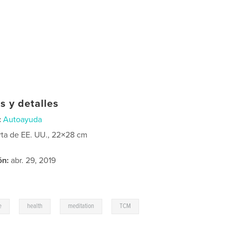
s y detalles
:
Autoayuda
rta de EE. UU., 22×28 cm
ón:
abr. 29, 2019
,
,
,
e
health
meditation
TCM