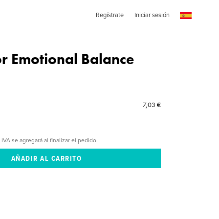
Regístrate
Iniciar sesión
r Emotional Balance
7,03 €
 IVA se agregará al finalizar el pedido.