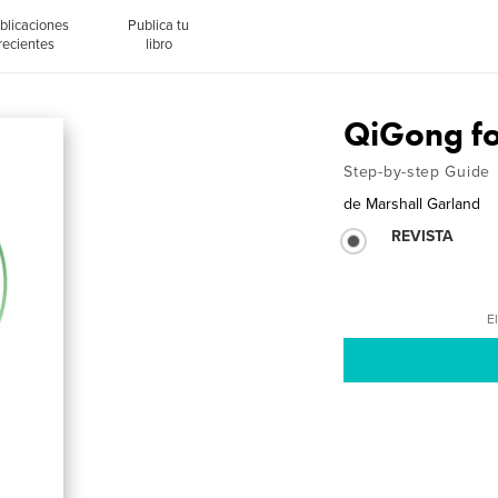
blicaciones
Publica tu
recientes
libro
QiGong fo
Step-by-step Guide
de
Marshall Garland
REVISTA
El