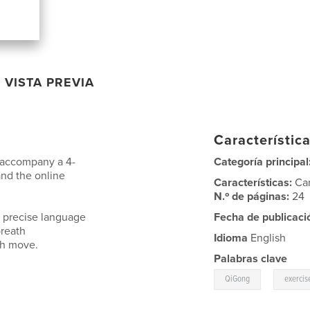
VISTA PREVIA
Característica
o accompany a 4-
Categoría principal
nd the online
Características:
Ca
N.º de páginas:
24
d precise language
Fecha de publicaci
reath
Idioma
English
ch move.
Palabras clave
,
QiGong
exercis