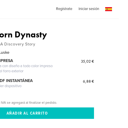
Regístrate
Iniciar sesión
orn Dynasty
A Discovery Story
 Luske
MPRESA
35,02 €
a con diseño a todo color impreso
l forro exterior
PDF INSTANTÁNEA
6,88 €
ier dispositivo
 IVA se agregará al finalizar el pedido.