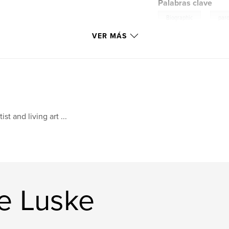
Palabras clave
,
Biographic
par
VER MÁS
tist and living art ...
le Luske