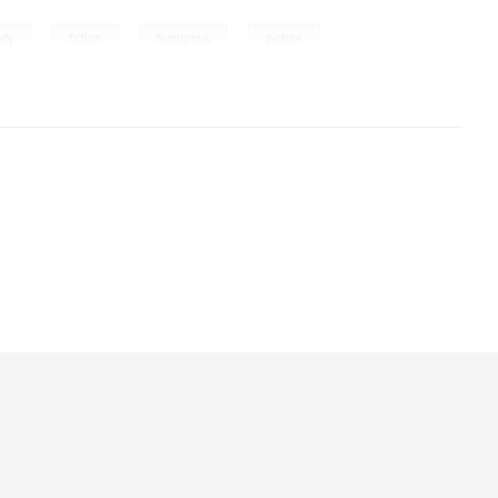
,
,
,
ody
fiction
humurous
picture