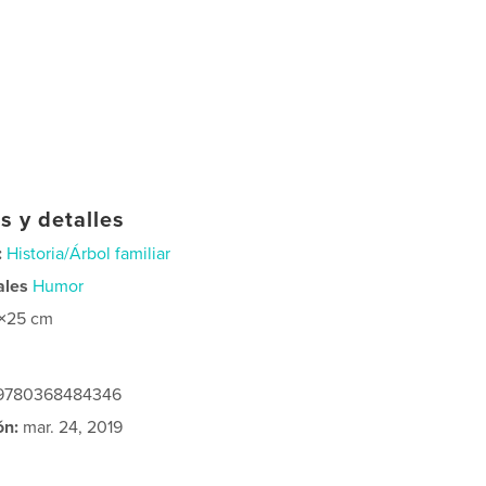
s y detalles
:
Historia/Árbol familiar
ales
Humor
×25 cm
: 9780368484346
ón:
mar. 24, 2019