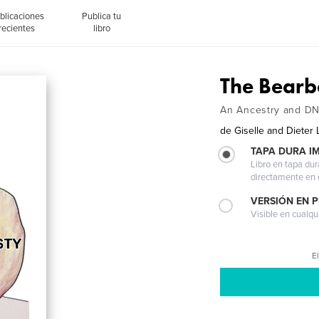
blicaciones
Publica tu
recientes
libro
The Bearb
An Ancestry and DN
de
Giselle and Dieter
TAPA DURA I
Libro en tapa dur
directamente en e
VERSIÓN EN 
Visible en cualqu
El