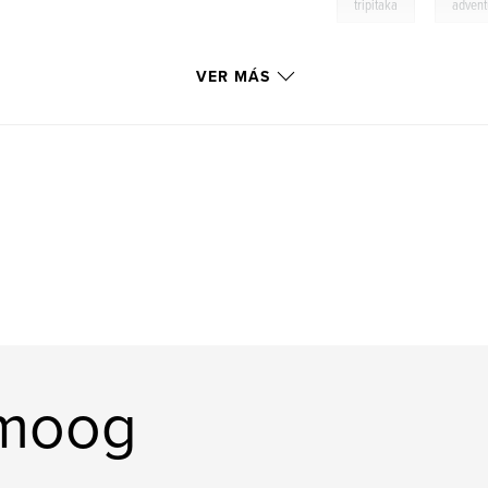
,
tripitaka
advent
VER MÁS
omoog