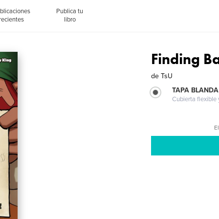
blicaciones
Publica tu
recientes
libro
Finding Ba
de
TsU
TAPA BLANDA
Cubierta flexible
El