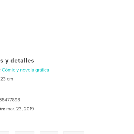
s y detalles
:
Cómic y novela gráfica
×23 cm
368477898
ón:
mar. 23, 2019