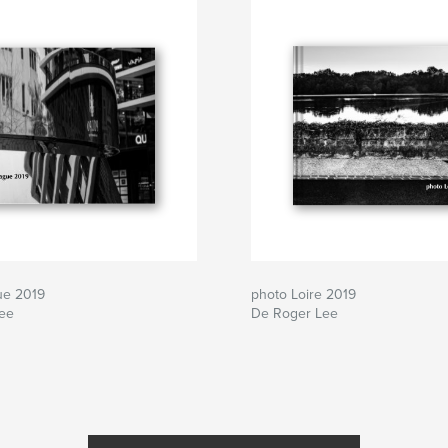
ue 2019
photo Loire 2019
ee
De Roger Lee