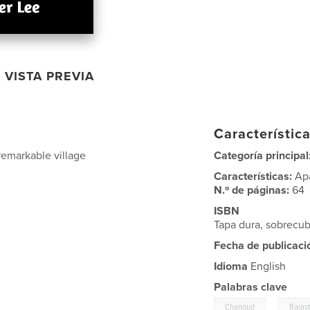
VISTA PREVIA
Característica
remarkable village
Categoría principal
Características:
Ap
N.º de páginas:
64
ISBN
Tapa dura, sobrecu
Fecha de publicaci
Idioma
English
Palabras clave
,
Chanoud
Rajas