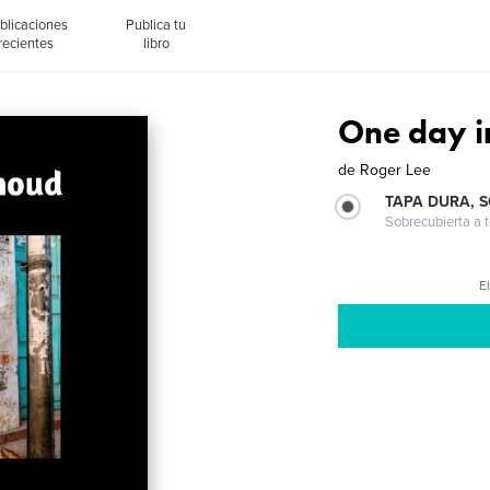
blicaciones
Publica tu
recientes
libro
One day 
de
Roger Lee
TAPA DURA, 
Sobrecubierta a t
El