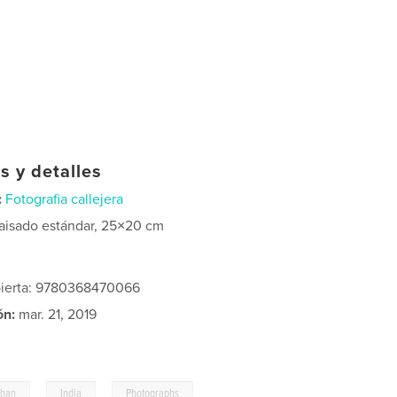
s y detalles
:
Fotografia callejera
aisado estándar, 25×20 cm
bierta: 9780368470066
ón:
mar. 21, 2019
,
,
than
India
Photographs