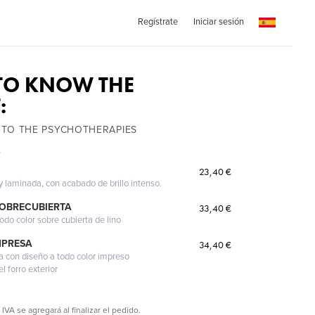
Regístrate
Iniciar sesión
 TO KNOW THE
:
 TO THE PSYCHOTHERAPIES
.
23,40 €
 y laminada, con acabado de brillo intenso.
SOBRECUBIERTA
33,40 €
odo color sobre cubierta de lino
MPRESA
34,40 €
a con diseño a todo color impreso
l forro exterior
 IVA se agregará al finalizar el pedido.