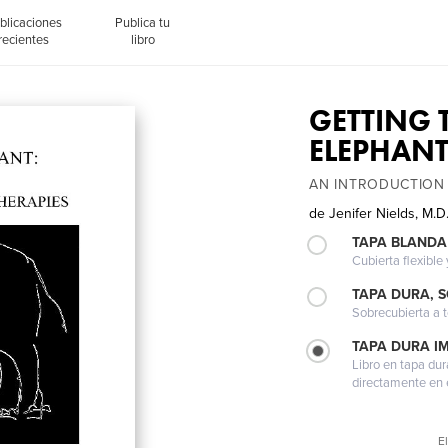
blicaciones
Publica tu
recientes
libro
GETTING
ELEPHANT
AN INTRODUCTION
de
Jenifer Nields, M.D
TAPA BLANDA
Cubierta flexible
TAPA DURA, 
Sobrecubierta a t
TAPA DURA I
Libro en tapa dur
directamente en e
El