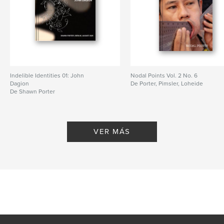
Indelible Identities 01: John
Nodal Points Vol. 2 No. 6
Dagion
De Porter, Pimsler, Loheide
De Shawn Porter
VER MÁS