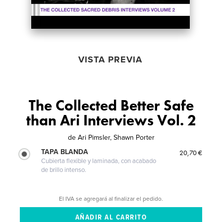
VISTA PREVIA
The Collected Better Safe
than Ari Interviews Vol. 2
de
Ari Pimsler, Shawn Porter
TAPA BLANDA
20,70 €
Cubierta flexible y laminada, con acabado
de brillo intenso.
El IVA se agregará al finalizar el pedido.