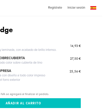
Regístrate
Iniciar sesión
Edge
14,93 €
 y laminada, con acabado de brillo intenso.
SOBRECUBIERTA
27,50 €
odo color sobre cubierta de lino
MPRESA
25,56 €
a con diseño a todo color impreso
l forro exterior
 IVA se agregará al finalizar el pedido.