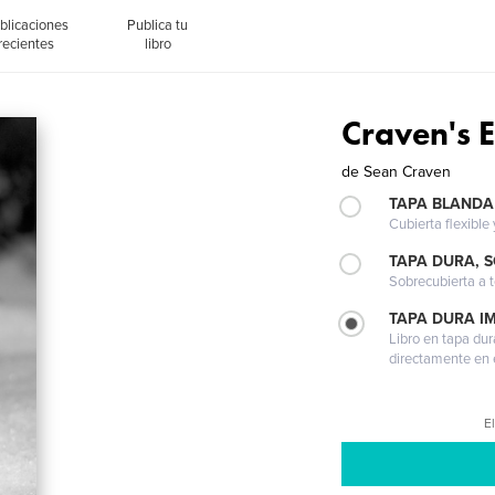
blicaciones
Publica tu
recientes
libro
Craven's 
de
Sean Craven
TAPA BLANDA
Cubierta flexible
TAPA DURA, 
Sobrecubierta a t
TAPA DURA I
Libro en tapa dur
directamente en e
El