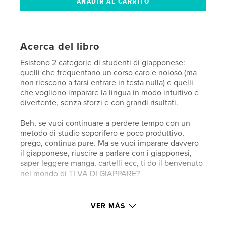
Acerca del libro
Esistono 2 categorie di studenti di giapponese:
quelli che frequentano un corso caro e noioso (ma
non riescono a farsi entrare in testa nulla) e quelli
che vogliono imparare la lingua in modo intuitivo e
divertente, senza sforzi e con grandi risultati.
Beh, se vuoi continuare a perdere tempo con un
metodo di studio soporifero e poco produttivo,
prego, continua pure. Ma se vuoi imparare davvero
il giapponese, riuscire a parlare con i giapponesi,
saper leggere manga, cartelli ecc, ti do il benvenuto
nel mondo di TI VA DI GIAPPARE?
L'autore, Davide Moscato, studiando completamente
da autodidatta è riuscito a superare il livello N1 del
VER MÁS
JLPT, il livello massimo dell'esame di lingua
giapponese più riconosciuto a livello mondiale. Per