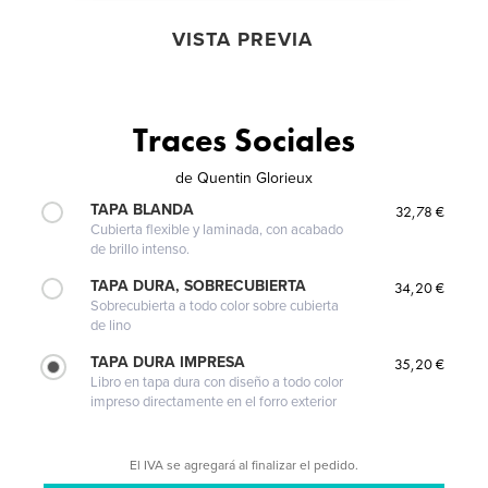
VISTA PREVIA
Traces Sociales
de
Quentin Glorieux
TAPA BLANDA
32,78 €
Cubierta flexible y laminada, con acabado
de brillo intenso.
TAPA DURA, SOBRECUBIERTA
34,20 €
Sobrecubierta a todo color sobre cubierta
de lino
TAPA DURA IMPRESA
35,20 €
Libro en tapa dura con diseño a todo color
impreso directamente en el forro exterior
El IVA se agregará al finalizar el pedido.