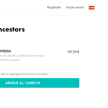
Regístrate
Iniciar sesión
ncestors
MPRESA
107,20 €
a con diseño a todo color impreso
l forro exterior
 IVA se agregará al finalizar el pedido.