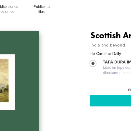
blicaciones
Publica tu
recientes
libro
Scottish A
India and beyond
de
Caroline Dally
TAPA DURA I
Libro en tapa dur
directamente en e
El