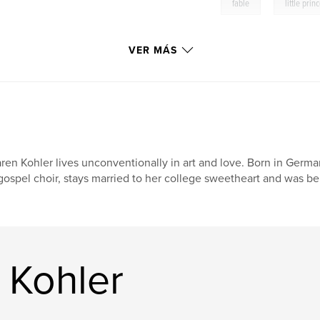
,
fable
little prin
VER MÁS
ren Kohler lives unconventionally in art and love. Born in German
gospel choir, stays married to her college sweetheart and was b
 Kohler