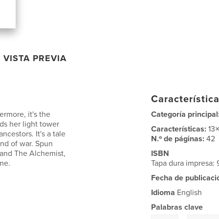
VISTA PREVIA
Característica
ermore, it's the
Categoría principal
ds her light tower
Características:
13
ncestors. It's a tale
N.º de páginas:
42
end of war. Spun
e and The Alchemist,
ISBN
ime.
Tapa dura impresa:
Fecha de publicaci
Idioma
English
Palabras clave