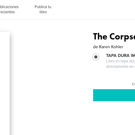
blicaciones
Publica tu
recientes
libro
The Corps
de
Karen Kohler
TAPA DURA I
Libro en tapa dur
directamente en e
El