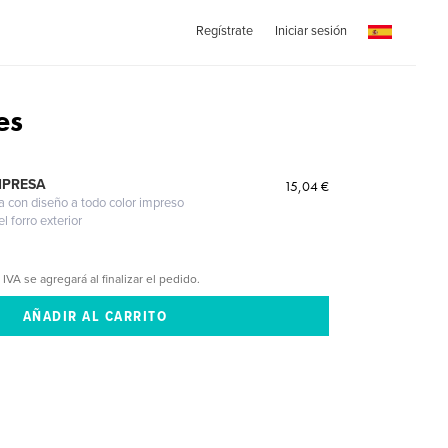
Regístrate
Iniciar sesión
es
MPRESA
15,04 €
a con diseño a todo color impreso
l forro exterior
 IVA se agregará al finalizar el pedido.