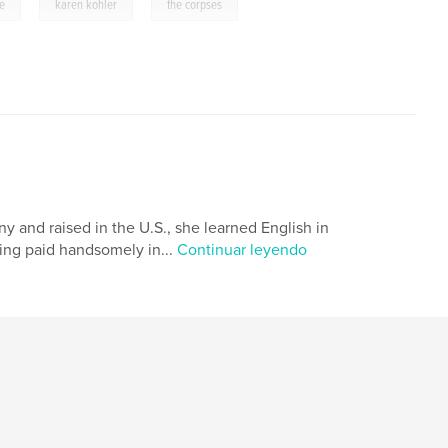
,
,
ce
karen kohler
the corpses
y and raised in the U.S., she learned English in
eing paid handsomely in...
Continuar leyendo