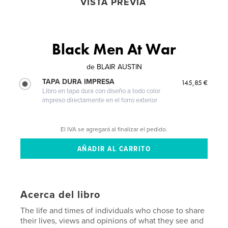
VISTA PREVIA
Black Men At War
de
BLAIR AUSTIN
TAPA DURA IMPRESA
145,85 €
Libro en tapa dura con diseño a todo color
impreso directamente en el forro exterior
El IVA se agregará al finalizar el pedido.
Acerca del libro
The life and times of individuals who chose to share
their lives, views and opinions of what they see and