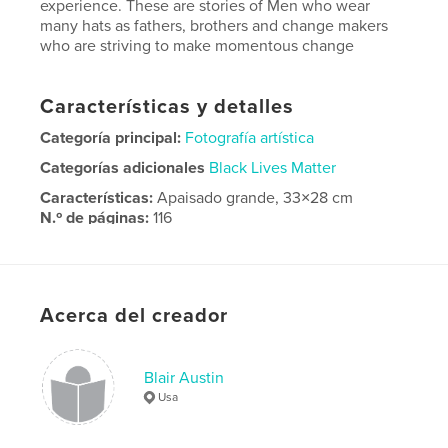
experience. These are stories of Men who wear
many hats as fathers, brothers and change makers
who are striving to make momentous change
Características y detalles
Categoría principal:
Fotografía artística
Categorías adicionales
Black Lives Matter
Características:
Apaisado grande, 33×28 cm
N.º de páginas:
116
Fecha de publicación:
jun. 27, 2018
Idioma
English
Acerca del creador
Blair Austin
Usa