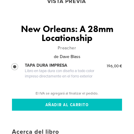
VISTA PREVIA
New Orleans: A 28mm
Locationship
Preacher
de
Dave Blass
TAPA DURA IMPRESA
196,00 €
Libro en tapa dura con diseño a todo color
impreso directamente en el forro exterior
El IVA se agregará al finalizar el pedido.
Acerca del libro