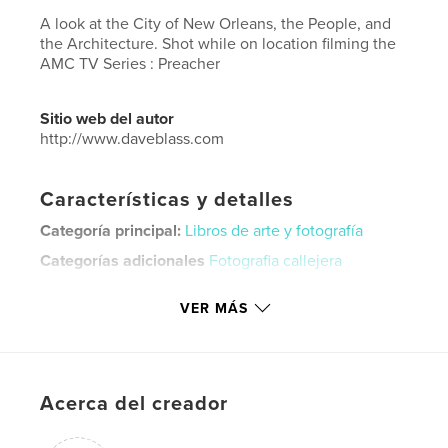
A look at the City of New Orleans, the People, and
the Architecture. Shot while on location filming the
AMC TV Series : Preacher
Sitio web del autor
http://www.daveblass.com
Características y detalles
Categoría principal:
Libros de arte y fotografía
Categorías adicionales
Fotografia callejera
Características:
Apaisado grande, 33×28 cm
VER MÁS
N.º de páginas:
240
Fecha de publicación:
jun. 03, 2018
Idioma
English
Palabras clave
Acerca del creador
,
Photography
New Orleans