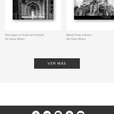
Passages to India and Nepal
Mardi Gras Indians
De Dave Blass
De Dave Blass
VER MÁS