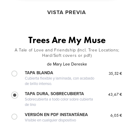
VISTA PREVIA
Trees Are My Muse
A Tale of Love and Friendship (Incl. Tree Locations;
Hard/Soft covers or pdf)
de
Mary Lee Dereske
TAPA BLANDA
35,52 €
Cubierta flexible y laminada, con acabado
de brillo intenso.
TAPA DURA, SOBRECUBIERTA
43,67 €
Sobrecubierta a todo color sobre cubierta
de lino
VERSIÓN EN PDF INSTANTÁNEA
6,05 €
Visible en cualquier dispositivo