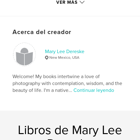
VER MÁS
Categoría principal:
Libros de arte y fotografía
Categorías adicionales
Naturaleza / Vida salvaje
,
Inspiración
Características:
Cuadrado pequeño, 18×18 cm
Acerca del creador
N.º de páginas:
58
ISBN
Tapa blanda: 9781388611996
Mary Lee Dereske
New Mexico, USA
Tapa dura, sobrecubierta: 9781388612009
Fecha de publicación:
abr. 14, 2018
Welcome! My books intertwine a love of
Idioma
English
photography with contemplation, wisdom, and the
Palabras clave
beauty of life. I'm a native...
Continuar leyendo
,
,
,
,
poetry
Love
Friendship
Nature
,
Trees
Earth
Libros de Mary Lee