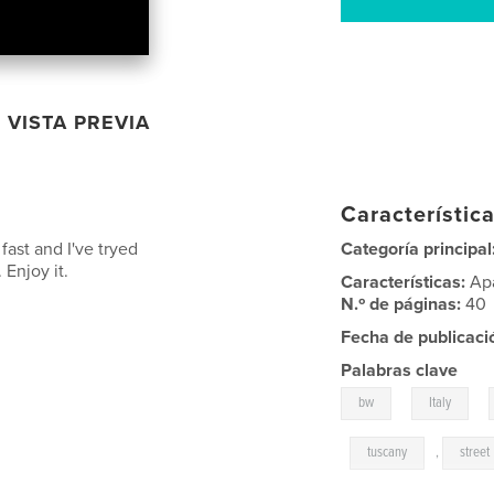
VISTA PREVIA
Característica
fast and I've tryed
Categoría principal
 Enjoy it.
Características:
Ap
N.º de páginas:
40
Fecha de publicaci
Palabras clave
,
,
bw
Italy
,
tuscany
,
street