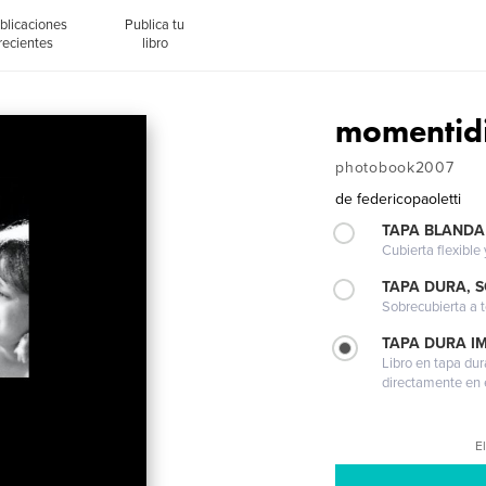
blicaciones
Publica tu
recientes
libro
momentidi
photobook2007
de
federicopaoletti
TAPA BLANDA
Cubierta flexible
TAPA DURA, 
Sobrecubierta a t
TAPA DURA I
Libro en tapa dur
directamente en e
El