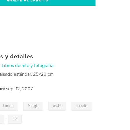
s y detalles
:
Libros de arte y fotografía
aisado estándar, 25×20 cm
ón:
sep. 12, 2007
,
,
,
Umbria
Perugia
Assisi
portraits
,
life