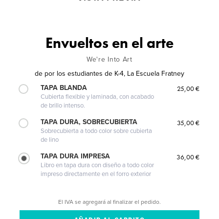
Envueltos en el arte
We're Into Art
de
por los estudiantes de K-4, La Escuela Fratney
TAPA BLANDA
25,00 €
Cubierta flexible y laminada, con acabado
de brillo intenso.
TAPA DURA, SOBRECUBIERTA
35,00 €
Sobrecubierta a todo color sobre cubierta
de lino
TAPA DURA IMPRESA
36,00 €
Libro en tapa dura con diseño a todo color
impreso directamente en el forro exterior
El IVA se agregará al finalizar el pedido.