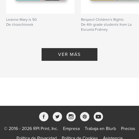
Leanne Mary is 50
Respect Children's Rights
De choochinosk
De 4th grade students from La
Escuela Fratney
VER MÁS
© 2016 - 2026 RPI Print, Inc.
Empresa
Trabaja en Blurb
Precios
Política de Privacidad
Política de Cookies
Asistencia