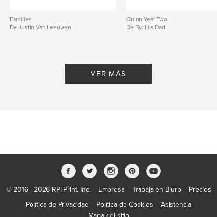
Families
Quinn Year Two
De Justin Van Leeuwen
De By: His Dad
VER MÁS
© 2016 - 2026 RPI Print, Inc.
Empresa
Trabaja en Blurb
Precios
Política de Privacidad
Política de Cookies
Asistencia
Mapa del sitio