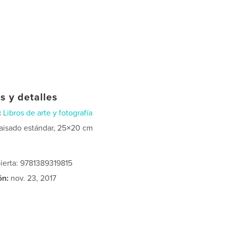
s y detalles
:
Libros de arte y fotografía
aisado estándar, 25×20 cm
ierta: 9781389319815
ón:
nov. 23, 2017