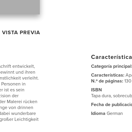
VISTA PREVIA
Característica
hrift entwickelt,
Categoría principal
gewinnt und ihren
Características:
Ap
stlichkeit verleiht.
N.º de páginas:
130
d Personen in
r ist es sein
ISBN
ision der
Tapa dura, sobrecub
 der Malerei rücken
Fecha de publicaci
nge von drinnen
 dabei wunderbare
Idioma
German
roßer Leichtigkeit